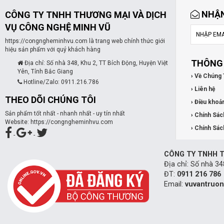
NHẬN
CÔNG TY TNHH THƯƠNG MẠI VÀ DỊCH
VỤ CÔNG NGHỆ MINH VŨ
https://congngheminhvu.com là trang web chính thức giới
hiệu sản phẩm với quý khách hàng
THÔNG 
Địa chỉ: Số nhà 348, Khu 2, TT Bích Động, Huyện Việt
Yên, Tỉnh Bắc Giang
› Về Chúng 
Hotline/Zalo: 0911.216.786
› Liên hệ
THEO DÕI CHÚNG TÔI
› Điều khoả
Sản phẩm tốt nhất - nhanh nhất - uy tín nhất
› Chính Sác
Website: https://congngheminhvu.com
› Chính Sác
-
-
CÔNG TY TNHH T
Địa chỉ: Số nhà 34
ĐT:
0911 216 786
Email:
vuvantruo