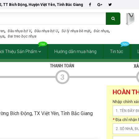
 2, TT Bích Động, Huyện Việt Yên, Tỉnh Bắc Giang
ren
,
Đầu nhựa bịt V
,
Đầu nhựa bịt U
,
Sử lý nhựa bề mặt
,
Đúc nhựa
,
hựa
,
Đai treo bọc nhựa
iới Thiệu Sản Phẩm
Hướng dẫn mua hàng
Tin tức
HOÀN TH
Nhập chính xác
ng Bích Động, TX Việt Yên, Tỉnh Bắc Giang
*
Địa chỉ nhận