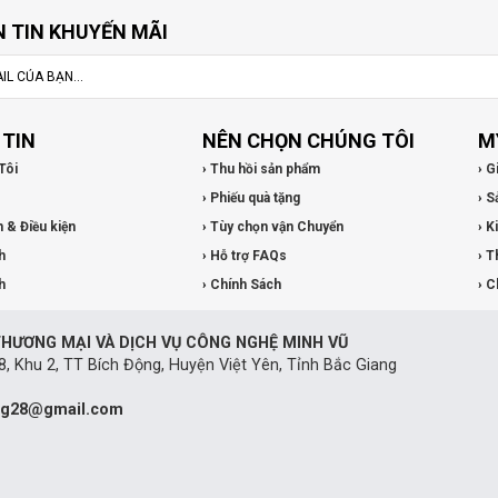
 TIN KHUYẾN MÃI
TIN
NÊN CHỌN CHÚNG TÔI
M
Tôi
› Thu hồi sản phẩm
› G
› Phiếu quà tặng
› S
n & Điều kiện
› Tùy chọn vận Chuyển
› K
h
› Hỗ trợ FAQs
› T
h
› Chính Sách
› C
HƯƠNG MẠI VÀ DỊCH VỤ CÔNG NGHỆ MINH VŨ
8, Khu 2, TT Bích Động, Huyện Việt Yên, Tỉnh Bắc Giang
ng28@gmail.com