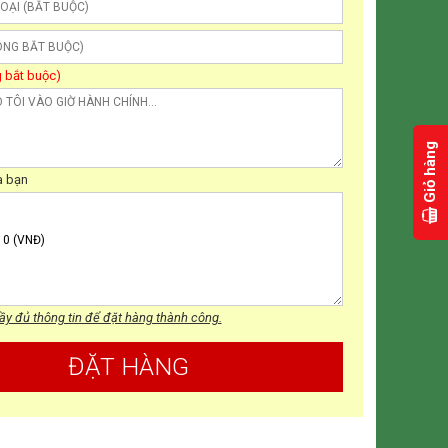
 bắt buộc)
G
i
ỏ
h
à
n
g
(
x
e
m
a bạn
ầy đủ thông tin để đặt hàng thành công.