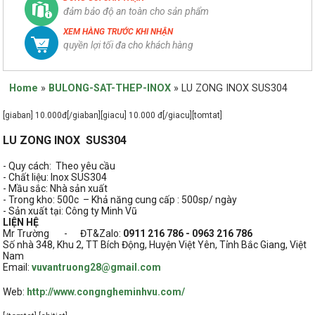
đảm bảo độ an toàn cho sản phẩm
XEM HÀNG TRƯỚC KHI NHẬN
quyền lợi tối đa cho khách hàng
Home
»
BULONG-SAT-THEP-INOX
»
LU ZONG INOX SUS304
[giaban] 10.000đ[/giaban][giacu] 10.000 đ[/giacu][tomtat]
LU ZONG INOX SUS304
- Quy cách: Theo yêu cầu
- Chất liệu: Inox SUS304
- Mầu sắc: Nhà sản xuất
- Trong kho: 500c
– Khả năng cung cấp : 500sp/ ngày
- Sản xuất tại: Công ty Minh Vũ
LIỆN HỆ
Mr Trường - ĐT&Zalo:
0911 216 786 - 0963 216 786
Số nhà 348, Khu 2, TT Bích Động, Huyện Việt Yên, Tỉnh Bắc Giang, Việt
Nam
Email:
vuvantruong28@gmail.com
Web:
http://www.congngheminhvu.com/