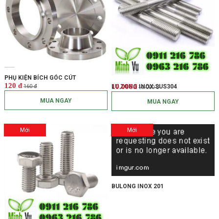
PHỤ KIỆN BÍCH GÓC CÚT
120 đ
10.000đ
LU ZONG INOX SUS304
160 đ
10.000 đ
MUA NGAY
MUA NGAY
Mới
Mới
BULONG INOX 201