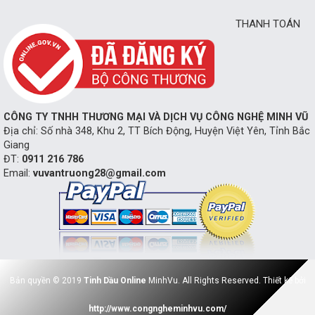
THANH TOÁN
CÔNG TY TNHH THƯƠNG MẠI VÀ DỊCH VỤ CÔNG NGHỆ MINH VŨ
Địa chỉ: Số nhà 348, Khu 2, TT Bích Động, Huyện Việt Yên, Tỉnh Bắc
Giang
ĐT:
0911 216 786
Email:
vuvantruong28@gmail.com
Bản quyền © 2019
Tinh Dầu Online
MinhVu. All Rights Reserved. Thiết kế bởi
http://www.congngheminhvu.com/