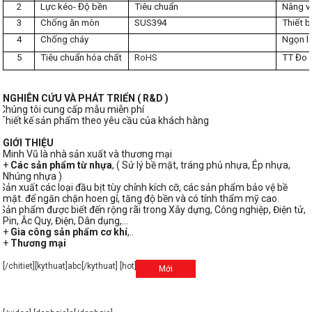
2
Lực kéo- Độ bền
Tiêu chuẩn
Nâng v
3
Chống ăn mòn
SUS394
Thiết b
4
Chống cháy
Ngọn l
5
Tiêu chuẩn hóa chất
RoHS
TT Đo 
NGHIÊN CỨU VÀ PHÁT TRIỂN ( R&D )
Chúng tôi cung cấp mẫu miễn phí
Thiết kế sản phẩm theo yêu cầu của khách hàng
GIỚI THIỆU
Minh Vũ là nhà sản xuất và thương mại
+
Các sản phẩm từ nhựa
, ( Sử lý bề mặt, tráng phủ nhựa, Ép nhựa,
Nhúng nhựa )
Sản xuất các loại đầu bịt tùy chỉnh kích cỡ, các sản phẩm bảo vệ bề
mặt. để ngăn chặn hoen gỉ, tăng độ bền và có tính thẩm mỹ cao.
Sản phẩm được biết đến rộng rãi trong Xây dựng, Công nghiệp, Điện tử,
Pin, Ắc Quy, Điện, Dân dụng,…
+
Gia công sản phẩm cơ khí
,..
+
Thương mại
[/chitiet][kythuat]abc[/kythuat] [hot]
[/hot] [video]
Mới