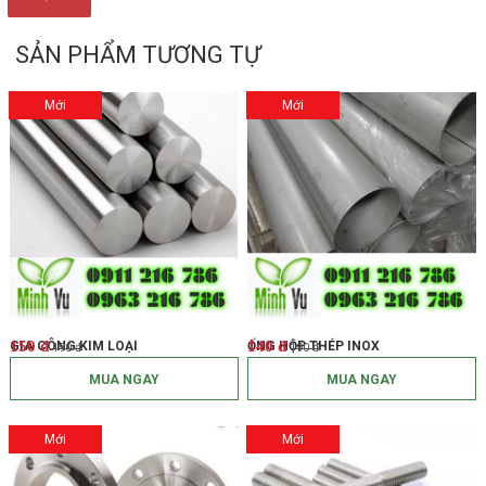
SẢN PHẨM TƯƠNG TỰ
Mới
Mới
150 đ
140 đ
GIA CÔNG KIM LOẠI
ỐNG HỘP THÉP INOX
190 đ
190 đ
MUA NGAY
MUA NGAY
Mới
Mới