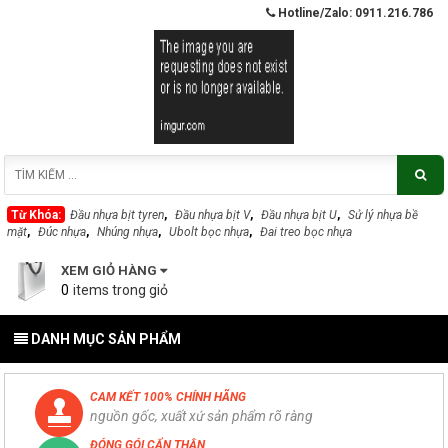
Hotline/Zalo: 0911.216.786
Từ Khóa:
Đầu nhựa bịt tyren
,
Đầu nhựa bịt V
,
Đầu nhựa bịt U
,
Sử lý nhựa bề
mặt
,
Đúc nhựa
,
Nhúng nhựa
,
Ubolt bọc nhựa
,
Đai treo bọc nhựa
XEM GIỎ HÀNG
0
DANH MỤC SẢN PHẨM
CAM KẾT 100% CHÍNH HÃNG
nguồn gốc, xuất xứ sản phẩm rõ ràng
ĐÓNG GÓI CẨN THẬN