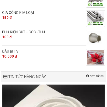
GIA CÔNG KIM LOẠI
150 đ
PHỤ KIỆN CÚT - GÓC -THU
100 đ
ĐẦU BỊT V
10,000 đ
TIN TỨC HÀNG NGÀY
Xem tất cả