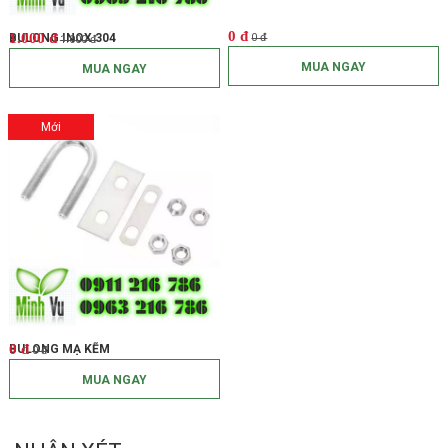
0 đ
1.000 đ
BULONG INOX 304
0 đ
1.000 đ
MUA NGAY
MUA NGAY
Mới
0 đ
BULONG MẠ KẼM
0 đ
MUA NGAY