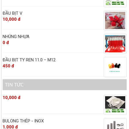
ĐẦU BỊT V
10,000 đ
NHÚNG NHỰA
0 đ
ĐẦU BỊT TY REN 11.0 – M12
450 đ
TIN TỨC
10,000 đ
BULONG THÉP - INOX
1.000 đ