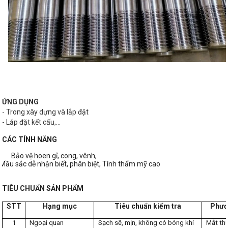
Ứ
NG DỤNG
- Trong xây dựng và lắp đặt
- Lắp đặt kết cấu,...
CÁC TÍNH NĂNG
Bảo vệ hoen gỉ, cong, vênh,
Mầu sắc dễ nhận biết, phân biệt, Tính thẩm mỹ cao
TIÊU CHUẨN SẢN PHẨM
STT
Hạng mục
Tiêu chuẩn kiểm tra
Phươ
1
Ngoại quan
Sạch sẽ, mịn, không có bóng khí
Mắt th