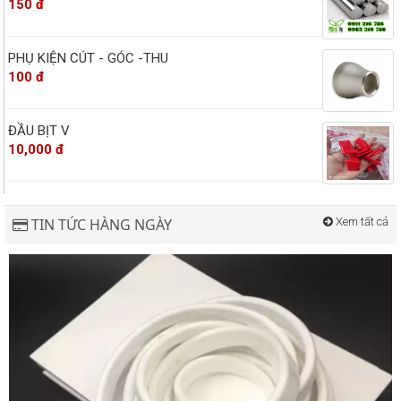
150 đ
PHỤ KIỆN CÚT - GÓC -THU
100 đ
ĐẦU BỊT V
10,000 đ
TIN TỨC HÀNG NGÀY
Xem tất cả