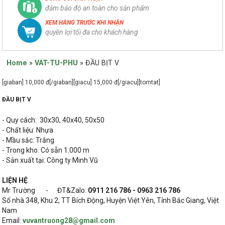
đảm bảo độ an toàn cho sản phẩm
XEM HÀNG TRƯỚC KHI NHẬN
quyền lợi tối đa cho khách hàng
Home
»
VAT-TU-PHU
»
ĐẦU BỊT V
[giaban] 10,000 đ[/giaban][giacu] 15,000 đ[/giacu][tomtat]
ĐẦU BỊT V
- Quy cách: 30x30, 40x40, 50x50
- Chất liệu: Nhựa
- Mầu sắc: Trắng
- Trong kho: Có sẵn 1.000 m
- Sản xuất tại: Công ty Minh Vũ
LIỆN HỆ
Mr Trường - ĐT&Zalo:
0911 216 786 - 0963 216 786
Số nhà 348, Khu 2, TT Bích Động, Huyện Việt Yên, Tỉnh Bắc Giang, Việt
Nam
Email:
vuvantruong28@gmail.com