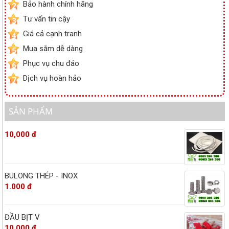
Bảo hành chính hãng
2
Tư vấn tin cậy
3
Giá cả cạnh tranh
4
Mua sắm dễ dàng
5
Phục vụ chu đáo
6
Dịch vụ hoàn hảo
7
SẢN PHẨM
10,000 đ
BULONG THÉP - INOX
1.000 đ
ĐẦU BỊT V
10,000 đ