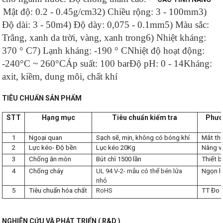
Mật độ: 0.2 - 0.45g/cm3
2) Chiều rộng: 3 - 100mm
3)
Độ dài: 3 - 50m
4) Độ dày: 0,075 - 0.1mm
5) Màu sắc:
Trắng, xanh da trời, vàng, xanh trong
6) Nhiệt kháng:
370 ° C
7) Lạnh kháng: -190 ° C
Nhiệt độ hoạt động:
-240°C ~ 260°C
Áp suất: 100 bar
Độ pH: 0 - 14
Kháng:
axit, kiềm, dung môi, chất khí
TIÊU CHUẨN SẢN PHẨM
STT
Hạng mục
Tiêu chuẩn kiểm tra
Phươ
1
Ngoại quan
Sạch sẽ, mịn, không có bóng khí
Mắt th
2
Lực kéo- Độ bền
Lục kéo 20Kg
Nâng v
3
Chống ăn mòn
Bút chì 1500 lần
Thiết b
4
Chống cháy
UL 94 V-2- mẫu có thể bén lửa
Ngọn l
nhỏ
5
Tiêu chuẩn hóa chất
RoHS
TT Đo 
NGHIÊN CỨU VÀ PHÁT TRIỂN ( R&D )