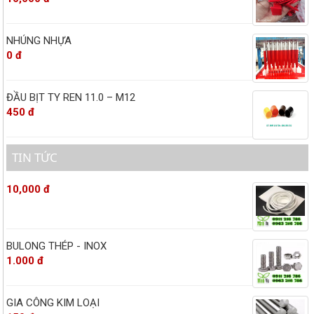
NHÚNG NHỰA
0 đ
ĐẦU BỊT TY REN 11.0 – M12
450 đ
TIN TỨC
10,000 đ
BULONG THÉP - INOX
1.000 đ
GIA CÔNG KIM LOẠI