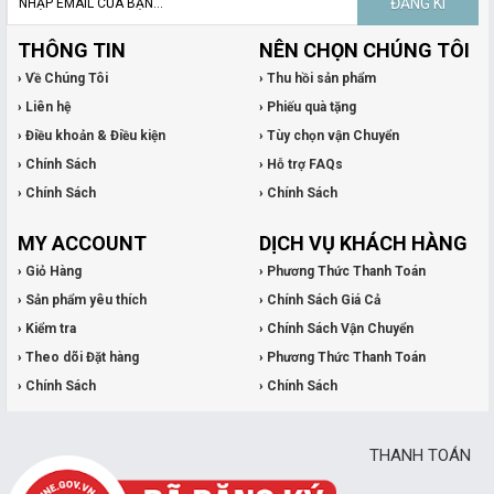
ĐĂNG KÍ
THÔNG TIN
NÊN CHỌN CHÚNG TÔI
› Về Chúng Tôi
› Thu hồi sản phẩm
› Liên hệ
› Phiếu quà tặng
› Điều khoản & Điều kiện
› Tùy chọn vận Chuyển
› Chính Sách
› Hỗ trợ FAQs
› Chính Sách
› Chính Sách
MY ACCOUNT
DỊCH VỤ KHÁCH HÀNG
› Giỏ Hàng
› Phương Thức Thanh Toán
› Sản phẩm yêu thích
› Chính Sách Giá Cả
› Kiểm tra
› Chính Sách Vận Chuyển
› Theo dõi Đặt hàng
› Phương Thức Thanh Toán
› Chính Sách
› Chính Sách
THANH TOÁN