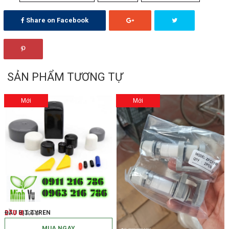
Share on Facebook
SẢN PHẨM TƯƠNG TỰ
Mới
Mới
270 đ
ĐẦU BỊT TYREN
300 đ
MUA NGAY