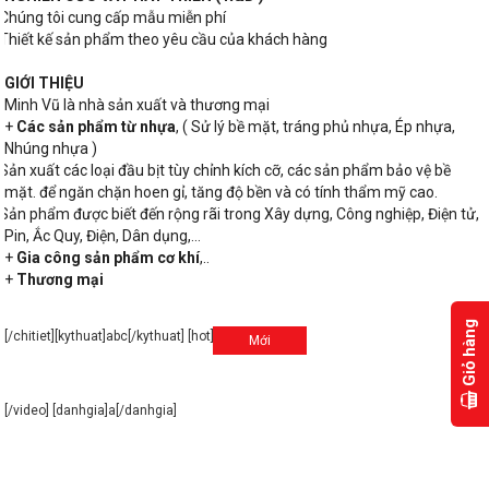
Chúng tôi cung cấp mẫu miễn phí
Thiết kế sản phẩm theo yêu cầu của khách hàng
GIỚI THIỆU
Minh Vũ là nhà sản xuất và thương mại
+
Các sản phẩm từ nhựa
, ( Sử lý bề mặt, tráng phủ nhựa, Ép nhựa,
Nhúng nhựa )
Sản xuất các loại đầu bịt tùy chỉnh kích cỡ, các sản phẩm bảo vệ bề
mặt. để ngăn chặn hoen gỉ, tăng độ bền và có tính thẩm mỹ cao.
Sản phẩm được biết đến rộng rãi trong Xây dựng, Công nghiệp, Điện tử,
Pin, Ắc Quy, Điện, Dân dụng,…
+
Gia công sản phẩm cơ khí
,..
+
Thương mại
G
i
ỏ
h
à
n
g
(
x
e
m
[/chitiet][kythuat]abc[/kythuat] [hot]
[/hot] [video]
Mới
[/video] [danhgia]a[/danhgia]