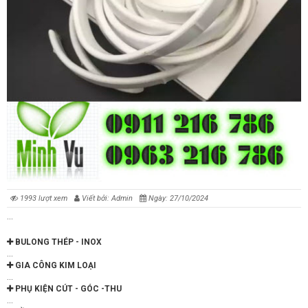
1993 lượt xem
Viết bởi: Admin
Ngày: 27/10/2024
...
BULONG THÉP - INOX
...
GIA CÔNG KIM LOẠI
...
PHỤ KIỆN CÚT - GÓC -THU
...