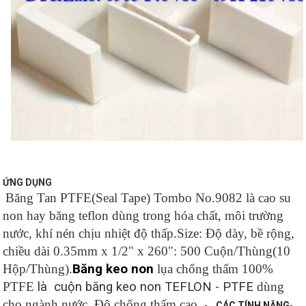
ỨNG DỤNG
Băng Tan PTFE(Seal Tape)
Tombo No.9082 là cao su
-
non hay băng teflon dùng trong hóa chất, môi trường
nước, khí nén chịu nhiệt độ thấp.
Size: Độ dày, bề rộng,
chiều dài 0.35mm x 1/2" x 260": 500 Cuộn/Thùng(10
Hộp/Thùng).
Băng keo non
lụa chống thấm 100%
PTFE
là cuộn băng keo non TEFLON - PTFE
dùng
cho ngành nước. Độ chống thấm cao.
-
CÁC TÍNH NĂNG
-