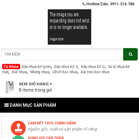
Hotline/Zalo: 0911.216.786
Từ Khóa:
Đầu nhựa bịt tyren
,
Đầu nhựa bịt V
,
Đầu nhựa bịt U
,
Sử lý nhựa bề
mặt
,
Đúc nhựa
,
Nhúng nhựa
,
Ubolt bọc nhựa
,
Đai treo bọc nhựa
XEM GIỎ HÀNG
0
DANH MỤC SẢN PHẨM
CAM KẾT 100% CHÍNH HÃNG
nguồn gốc, xuất xứ sản phẩm rõ ràng
ĐÓNG GÓI CẨN THẬN